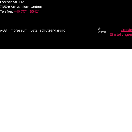
Lorcher Str. 112
73529 Schwäbisch Gmünd
Telefon:
+49 7171 186421
©
Cookie
AGB
Impressum
Datenschutzerklärung
2026
Einstellungen