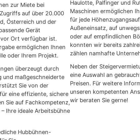
Haulotte, Palfinger und 
nen zur Miete bei
Maschinen ermöglichen Ihn
ugriffs auf über 20.000
für jede Höhenzugangsaufg
d, Österreich und der
Außeneinsatz, auf unwegs
 passende Gerät
oder auf empfindlichen B
 vor Ort verfügbar ist.
konnten wir bereits zahlr
ergabe ermöglichen Ihnen
zählen namhafte Unterne
lle oder Ihrem Projekt.
Neben der Steigervermietu
ingen überzeugt durch
eine Auswahl an gebraucht
ung und maßgeschneiderte
Preisen. Für weitere Info
stützt Sie von der
unseren kompetenten Ansp
ür eine effiziente, sichere
wir beraten Sie gerne!
en Sie auf Fachkompetenz,
 – Ihre ideale Arbeitsbühne
edliche Hubbühnen-