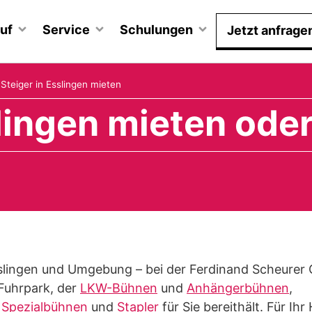
uf
Service
Schulungen
Jetzt anfrage
»
Steiger in Esslingen mieten
slingen mieten ode
Esslingen und Umgebung – bei der Ferdinand Scheurer
Fuhrpark, der
LKW-Bühnen
und
Anhängerbühnen
,
,
Spezialbühnen
und
Stapler
für Sie bereithält. Für I