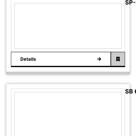
SP-
Details
SB 