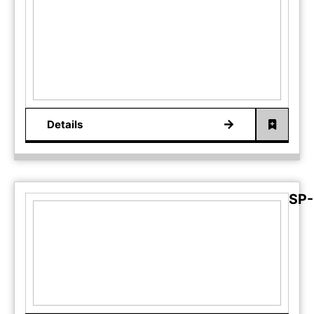
Details
SP-