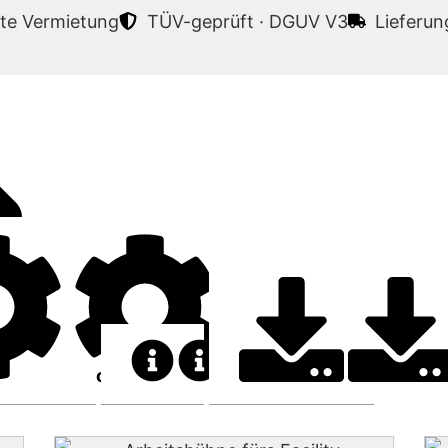
te Vermietung
TÜV-geprüft · DGUV V3
Lieferu
Technische Daten
Einsatzbereiche
FAQ