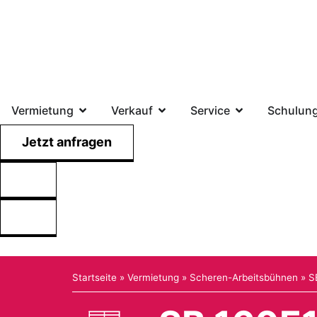
Vermietung
Verkauf
Service
Schulun
Jetzt anfragen
Startseite
»
Vermietung
»
Scheren-Arbeitsbühnen
»
S