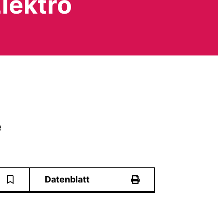
lektro
e
Datenblatt