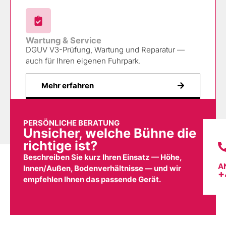
Wartung & Service
DGUV V3-Prüfung, Wartung und Reparatur —
auch für Ihren eigenen Fuhrpark.
Mehr erfahren
PERSÖNLICHE BERATUNG
Unsicher, welche Bühne die
richtige ist?
Beschreiben Sie kurz Ihren Einsatz — Höhe,
A
Innen/Außen, Bodenverhältnisse — und wir
+
empfehlen Ihnen das passende Gerät.