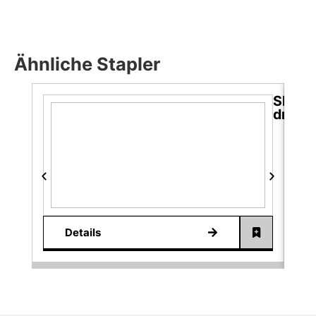
Ähnliche Stapler
SP-TS
drehb
Details