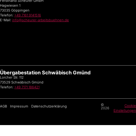
Ferdinand Scheurer GmbH
Hagwiesen 1
73035 Göppingen
Telefon:
+49 7161 9141516
E-Mail:
info@scheurer-arbeitsbuehnen.de
Übergabestation Schwäbisch Gmünd
Lorcher Str. 112
73529 Schwäbisch Gmünd
Telefon:
+49 7171 186421
©
Cookie
AGB
Impressum
Datenschutzerklärung
2026
Einstellungen