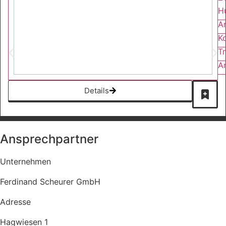
H
Ar
Ko
Tr
An
Details
Ansprechpartner
Unternehmen
Ferdinand Scheurer GmbH
Adresse
Hagwiesen 1