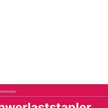
aststapler
werlaststapler