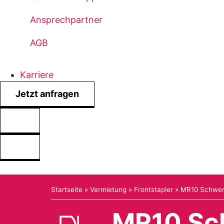
Ansprechpartner
AGB
Karriere
Jetzt anfragen
Startseite
»
Vermietung
»
Frontstapler
»
MR10 Schwerl
MR10 Sch