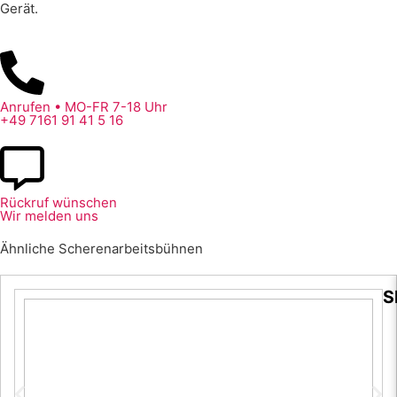
Gerät.
Anrufen • MO-FR 7-18 Uhr
+49 7161 91 41 5 16
Rückruf wünschen
Wir melden uns
Ähnliche Scherenarbeitsbühnen
S