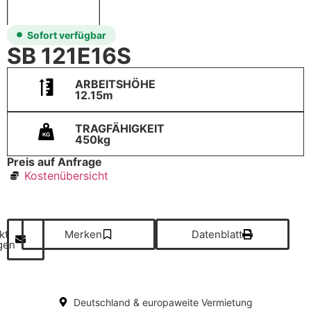
Sofort verfügbar
SB 121E16S
ARBEITSHÖHE
12.15m
TRAGFÄHIGKEIT
450kg
Preis auf Anfrage
Kostenübersicht
kt
Merken
Datenblatt
gen
Deutschland & europaweite Vermietung