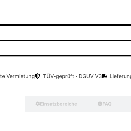
te Vermietung
TÜV-geprüft · DGUV V3
Lieferu
 Daten
Einsatzbereiche
FAQ